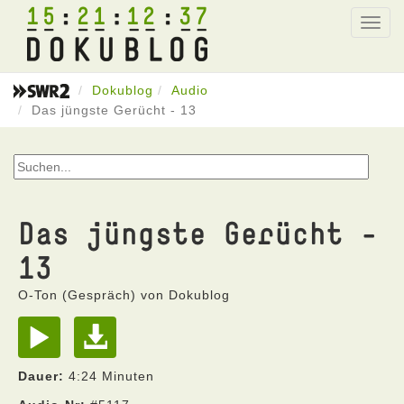
15
21
12
37
Toggl
navig
Dokublog
Audio
Das jüngste Gerücht - 13
Das jüngste Gerücht -
13
O-Ton (Gespräch) von Dokublog
Dauer:
4:24 Minuten