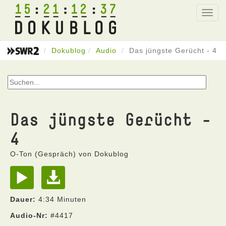
15
21
12
37
Toggl
navig
Dokublog
Audio
Das jüngste Gerücht - 4
Das jüngste Gerücht -
4
O-Ton (Gespräch) von Dokublog
Dauer:
4:34 Minuten
Audio-Nr:
#4417