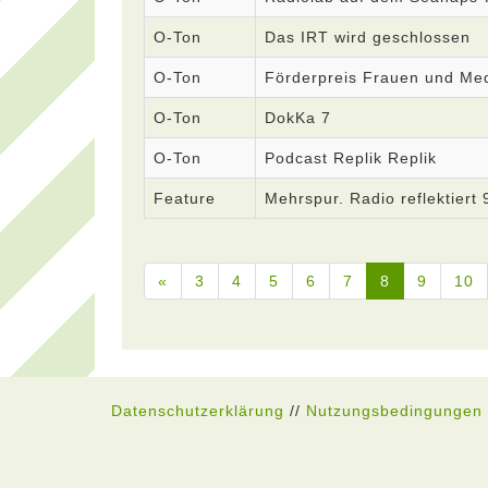
O-Ton
Das IRT wird geschlossen
O-Ton
Förderpreis Frauen und Med
O-Ton
DokKa 7
O-Ton
Podcast Replik Replik
Feature
Mehrspur. Radio reflektiert 
«
3
4
5
6
7
8
9
10
Datenschutzerklärung
//
Nutzungsbedingungen