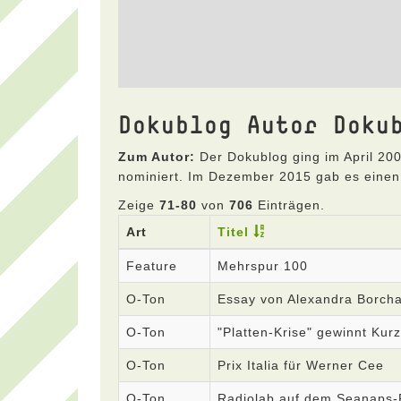
Dokublog Autor Doku
Zum Autor:
Der Dokublog ging im April 200
nominiert. Im Dezember 2015 gab es einen
Zeige
71-80
von
706
Einträgen.
Art
Titel
Feature
Mehrspur 100
O-Ton
Essay von Alexandra Borcha
O-Ton
"Platten-Krise" gewinnt Ku
O-Ton
Prix Italia für Werner Cee
O-Ton
Radiolab auf dem Seanaps-F