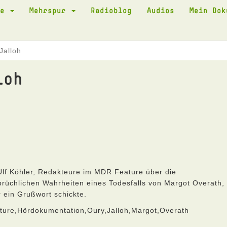
te
Mehrspur
Radioblog
Audios
Mein Do
Jalloh
loh
lf Köhler, Redakteure im MDR Feature über die
prüchlichen Wahrheiten eines Todesfalls von Margot Overath,
r ein Grußwort schickte.
ture,Hördokumentation,Oury,Jalloh,Margot,Overath