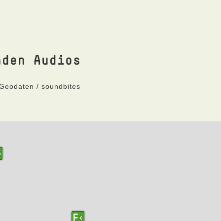
nden Audios
 Geodaten / soundbites