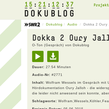
15
21
12
37
Projek
Dokublog
Audio
Dokka 2 Oury 
Dokka 2 Oury Jal
O-Ton (Gespräch) von Dokublog
Dauer:
27:54 Minuten
Audio-Nr:
#2771
Inhalt:
Wolfram Wessels im Gespräch mit U
Hördokumentation Oury Jalloh - die widers
die leider nicht anwesend sein konnte, abe
Schlagworte:
Wolfram,Wessels,Köhler,Fea
Ereignis Datum:
05.06.2015