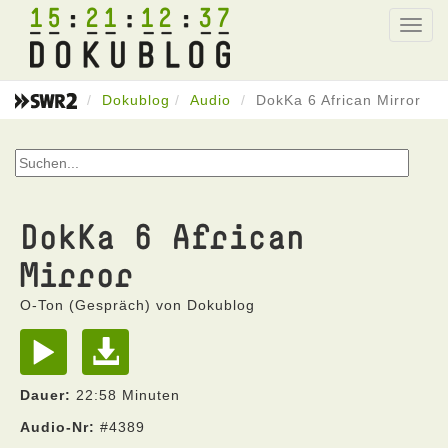
15
21
12
37
Toggl
navig
Dokublog
Audio
DokKa 6 African Mirror
DokKa 6 African
Mirror
O-Ton (Gespräch) von Dokublog
Dauer:
22:58 Minuten
Audio-Nr:
#4389