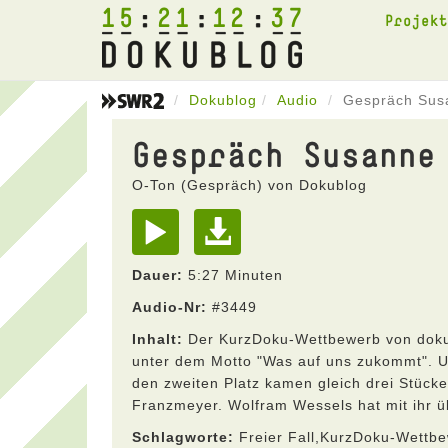
15
21
12
37
Projek
Dokublog
Audio
Gespräch Sus
Gespräch Susanne
O-Ton (Gespräch) von Dokublog
Dauer:
5:27 Minuten
Audio-Nr:
#3449
Inhalt:
Der KurzDoku-Wettbewerb von dokub
unter dem Motto "Was auf uns zukommt". Un
den zweiten Platz kamen gleich drei Stück
Franzmeyer. Wolfram Wessels hat mit ihr ü
Schlagworte:
Freier Fall,KurzDoku-Wettbe