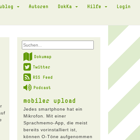
kublog
Autoren
DokKa
Hilfe
Login
Dokumap
Twitter
RSS Feed
Podcast
mobiler upload
r
Jedes smartphone hat ein
auf
Mikrofon. Mit einer
e
Sprachmemo-App, die meist
bereits vorinstalliert ist,
können O-Töne aufgenommen