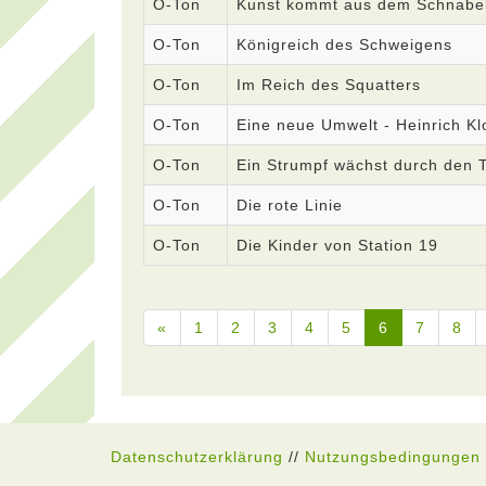
O-Ton
Kunst kommt aus dem Schnabel
O-Ton
Königreich des Schweigens
O-Ton
Im Reich des Squatters
O-Ton
Eine neue Umwelt - Heinrich Kl
O-Ton
Ein Strumpf wächst durch den 
O-Ton
Die rote Linie
O-Ton
Die Kinder von Station 19
«
1
2
3
4
5
6
7
8
Datenschutzerklärung
//
Nutzungsbedingungen