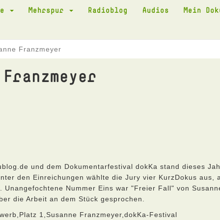
te
Mehrspur
Radioblog
Audios
Mein Do
anne Franzmeyer
 Franzmeyer
log.de und dem Dokumentarfestival dokKa stand dieses Jah
ter den Einreichungen wählte die Jury vier KurzDokus aus, 
e. Unangefochtene Nummer Eins war "Freier Fall" von Susann
ber die Arbeit an dem Stück gesprochen.
werb,Platz 1,Susanne Franzmeyer,dokKa-Festival