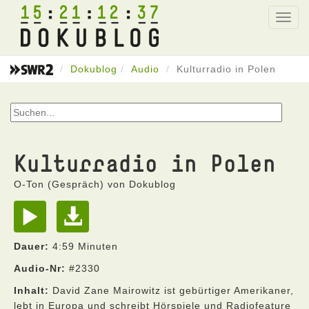
15
21
12
37
Toggl
navig
Dokublog
Audio
Kulturradio in Polen
Kulturradio in Polen
O-Ton (Gespräch) von Dokublog
Dauer:
4:59 Minuten
Audio-Nr:
#2330
Inhalt:
David Zane Mairowitz ist gebürtiger Amerikaner,
lebt in Europa und schreibt Hörspiele und Radiofeature