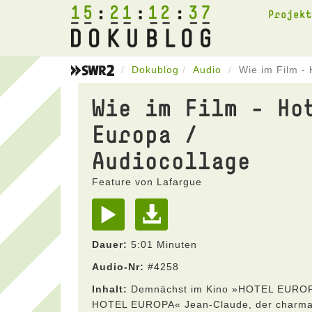
15
21
12
37
Projek
Dokublog
Audio
Wie im Film - 
Wie im Film - Ho
Europa /
Audiocollage
Feature von Lafargue
Dauer:
5:01 Minuten
Audio-Nr:
#4258
Inhalt:
Demnächst im Kino »HOTEL EURO
HOTEL EUROPA« Jean-Claude, der charma