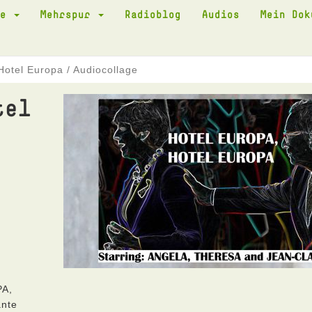
te
Mehrspur
Radioblog
Audios
Mein Do
Hotel Europa / Audiocollage
tel
PA,
nte