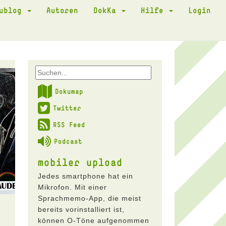
kublog
Autoren
DokKa
Hilfe
Login
Dokumap
Twitter
RSS Feed
Podcast
mobiler upload
Jedes smartphone hat ein
Mikrofon. Mit einer
Sprachmemo-App, die meist
bereits vorinstalliert ist,
können O-Töne aufgenommen