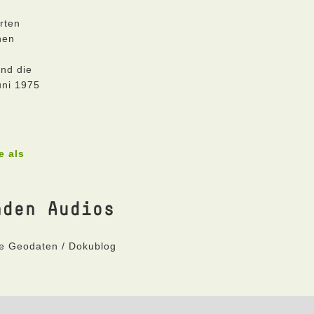
rten
hen
nd die
uni 1975
e als
nden Audios
ne Geodaten / Dokublog