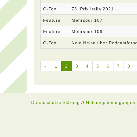
O-Ton
73. Prix Italia 2021
Feature
Mehrspur 107
Feature
Mehrspur 106
O-Ton
Nele Heise über Podcastfors
«
1
2
3
4
5
6
7
8
Datenschutzerklärung
//
Nutzungsbedingungen