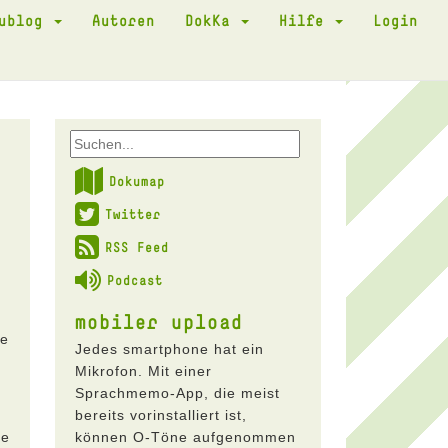
kublog
Autoren
DokKa
Hilfe
Login
Dokumap
Twitter
RSS Feed
Podcast
mobiler upload
ge
Jedes smartphone hat ein
Mikrofon. Mit einer
Sprachmemo-App, die meist
bereits vorinstalliert ist,
ge
können O-Töne aufgenommen