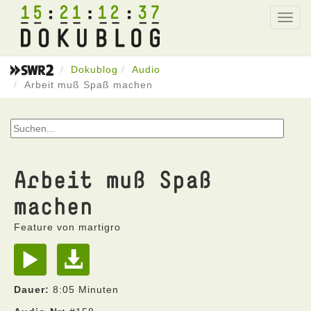
15
21
12
37
Toggl
navig
Dokublog
Audio
Arbeit muß Spaß machen
Arbeit muß Spaß
machen
Feature von martigro
Dauer:
8:05 Minuten